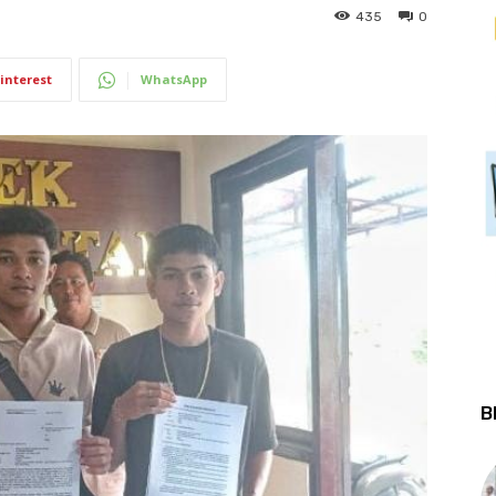
435
0
interest
WhatsApp
B