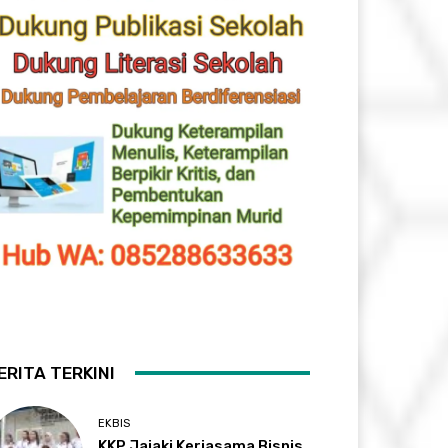
ERITA TERKINI
EKBIS
KKP Jajaki Kerjasama Bisnis