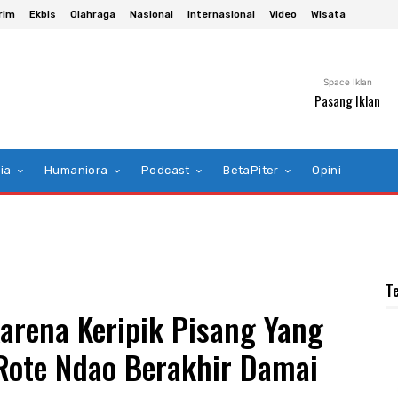
rim
Ekbis
Olahraga
Nasional
Internasional
Video
Wisata
Space Iklan
Pasang Iklan
ia
Humaniora
Podcast
BetaPiter
Opini
T
arena Keripik Pisang Yang
 Rote Ndao Berakhir Damai