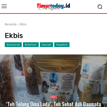
Beranda
Ekbis
Ekbis
Advetorial
BetaPiter
Daerah
Headline
EKBIS
‘Teh Telang Oma Ludji’, Teh Sehat Asli Baumata