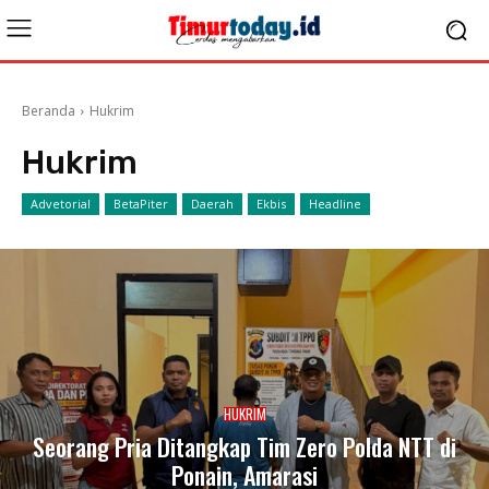
Beranda
Hukrim
Hukrim
Advetorial
BetaPiter
Daerah
Ekbis
Headline
HUKRIM
Seorang Pria Ditangkap Tim Zero Polda NTT di
Ponain, Amarasi