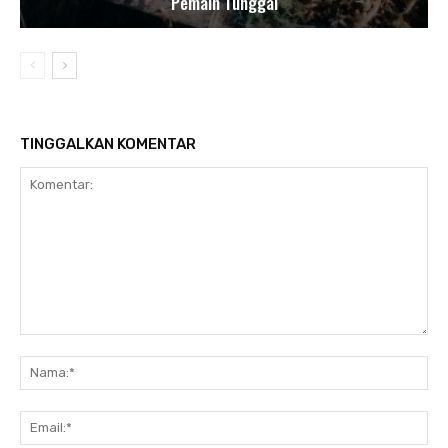
Pemain Tunggal
TINGGALKAN KOMENTAR
Komentar:
Nam
Ema