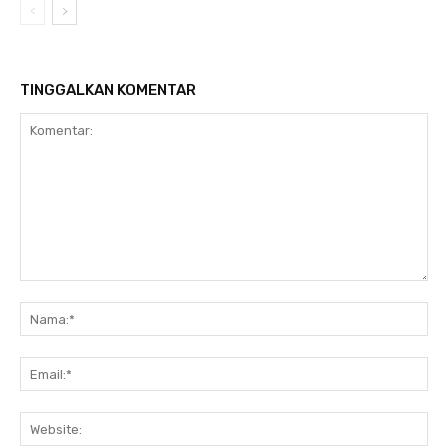
TINGGALKAN KOMENTAR
Komentar:
Nam
Ema
Web