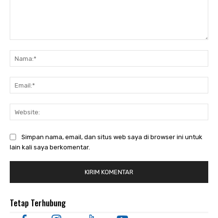
Komentar:
Nam
Ema
Web
Simpan nama, email, dan situs web saya di browser ini untuk
lain kali saya berkomentar.
Tetap Terhubung