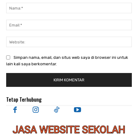
Nam
Ema
Web
Simpan nama, email, dan situs web saya di browser ini untuk
lain kali saya berkomentar.
Tetap Terhubung