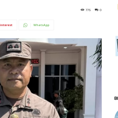
775
0
interest
WhatsApp
B