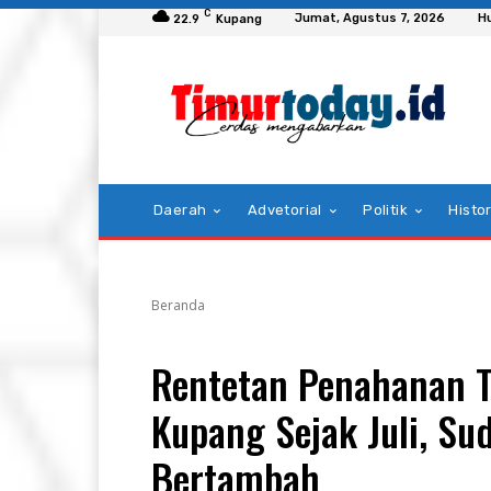
C
Jumat, Agustus 7, 2026
H
22.9
Kupang
Daerah
Advetorial
Politik
Histor
Beranda
Rentetan Penahanan T
Kupang Sejak Juli, Su
Bertambah