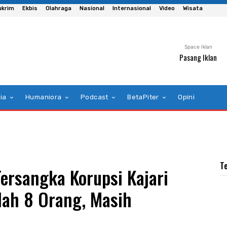
ukrim
Ekbis
Olahraga
Nasional
Internasional
Video
Wisata
Space Iklan
Pasang Iklan
ia
Humaniora
Podcast
BetaPiter
Opini
T
ersangka Korupsi Kajari
dah 8 Orang, Masih