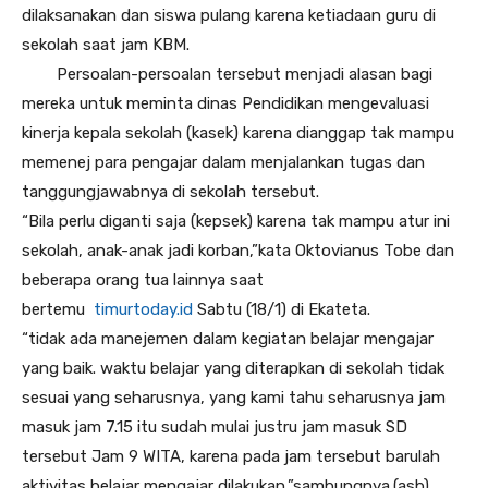
dilaksanakan dan siswa pulang karena ketiadaan guru di
sekolah saat jam KBM.
Persoalan-persoalan tersebut menjadi alasan bagi
mereka untuk meminta dinas Pendidikan mengevaluasi
kinerja kepala sekolah (kasek) karena dianggap tak mampu
memenej para pengajar dalam menjalankan tugas dan
tanggungjawabnya di sekolah tersebut.
“Bila perlu diganti saja (kepsek) karena tak mampu atur ini
sekolah, anak-anak jadi korban,”kata Oktovianus Tobe dan
beberapa orang tua lainnya saat
bertemu
timurtoday.id
Sabtu (18/1) di Ekateta.
“tidak ada manejemen dalam kegiatan belajar mengajar
yang baik. waktu belajar yang diterapkan di sekolah tidak
sesuai yang seharusnya, yang kami tahu seharusnya jam
masuk jam 7.15 itu sudah mulai justru jam masuk SD
tersebut Jam 9 WITA, karena pada jam tersebut barulah
aktivitas belajar mengajar dilakukan,”sambungnya.(asb)