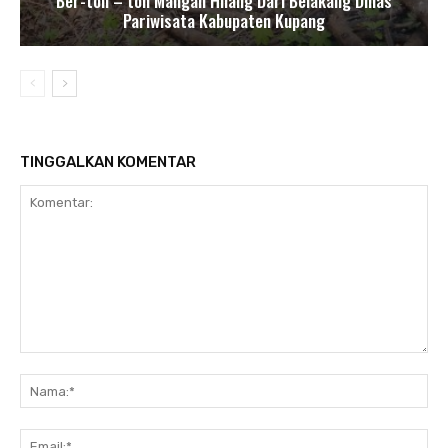
Ber-ton – ton Mangan Hilang Dari Belakang Dinas
Pariwisata Kabupaten Kupang
TINGGALKAN KOMENTAR
Komentar:
Nam
Ema