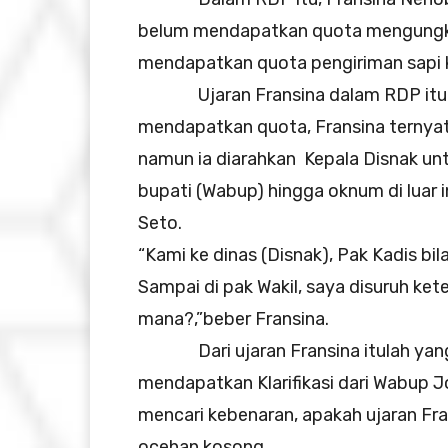
belum mendapatkan quota mengungk
mendapatkan quota pengiriman sapi k
Ujaran Fransina dalam RDP itu c
mendapatkan quota, Fransina ternyat
namun ia diarahkan Kepala Disnak unt
bupati (Wabup) hingga oknum di luar
Seto.
“Kami ke dinas (Disnak), Pak Kadis bi
Sampai di pak Wakil, saya disuruh ket
mana?,”beber Fransina.
Dari ujaran Fransina itulah yang 
mendapatkan Klarifikasi dari Wabup J
mencari kebenaran, apakah ujaran Fr
ocehan kosong.