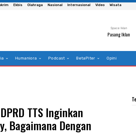
ukrim
Ekbis
Olahraga
Nasional
Internasional
Video
Wisata
Space Iklan
Pasang Iklan
ia
Humaniora
Podcast
BetaPiter
Opini
T
n DPRD TTS Inginkan
my, Bagaimana Dengan