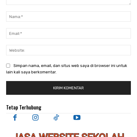
Komentar:
Nam
Ema
Web
Simpan nama, email, dan situs web saya di browser ini untuk
lain kali saya berkomentar.
Tetap Terhubung