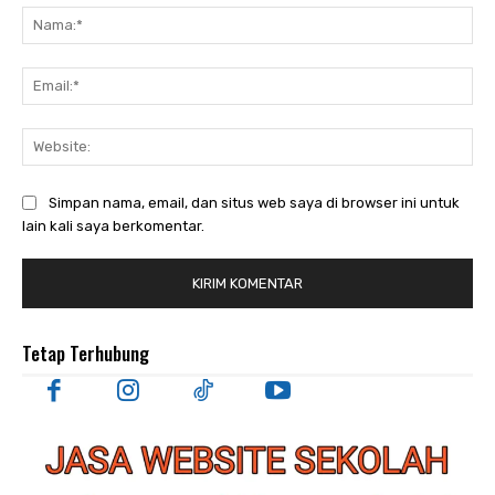
Nam
Ema
Web
Simpan nama, email, dan situs web saya di browser ini untuk
lain kali saya berkomentar.
Tetap Terhubung