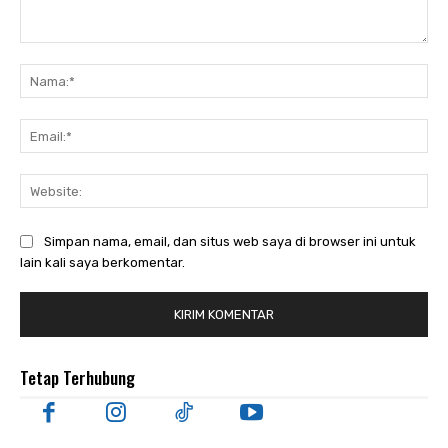
Komentar:
Nam
Ema
Web
Simpan nama, email, dan situs web saya di browser ini untuk
lain kali saya berkomentar.
Tetap Terhubung