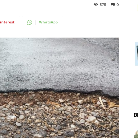
575
0
interest
WhatsApp
B