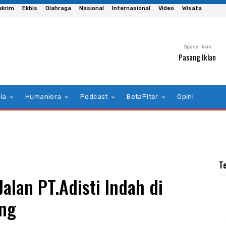
ukrim
Ekbis
Olahraga
Nasional
Internasional
Video
Wisata
Space Iklan
Pasang Iklan
ia
Humaniora
Podcast
BetaPiter
Opini
T
alan PT.Adisti Indah di
ang