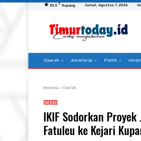
C
Jumat, Agustus 7, 2026
H
30.5
Kupang
Daerah
Advetorial
Politik
Histor
Beranda
Daerah
DAERAH
IKIF Sodorkan Proyek J
Fatuleu ke Kejari Kup