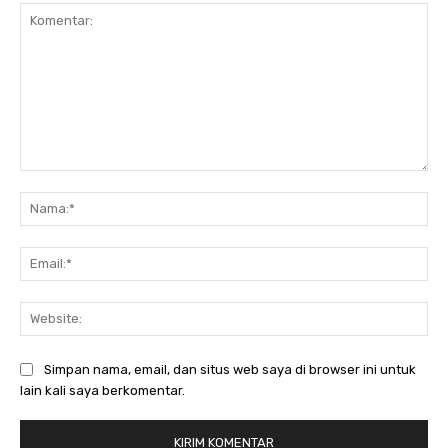
Komentar:
Nam
Ema
Web
Simpan nama, email, dan situs web saya di browser ini untuk
lain kali saya berkomentar.