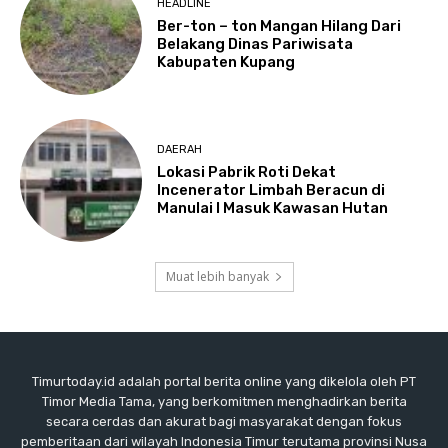
HEADLINE
Ber-ton – ton Mangan Hilang Dari
Belakang Dinas Pariwisata
Kabupaten Kupang
DAERAH
Lokasi Pabrik Roti Dekat
Incenerator Limbah Beracun di
Manulai I Masuk Kawasan Hutan
Muat lebih banyak
Timurtoday.id adalah portal berita online yang dikelola oleh PT
Timor Media Tama, yang berkomitmen menghadirkan berita
secara cerdas dan akurat bagi masyarakat dengan fokus
pemberitaan dari wilayah Indonesia Timur terutama provinsi Nusa