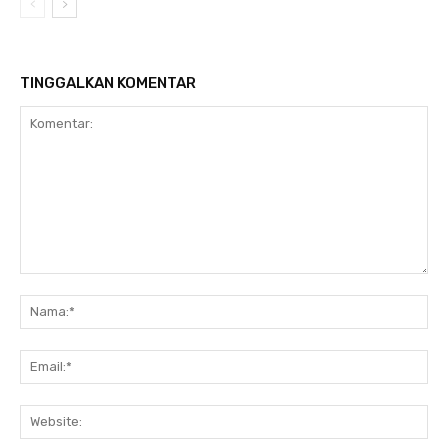
TINGGALKAN KOMENTAR
Komentar:
Nam
Ema
Web