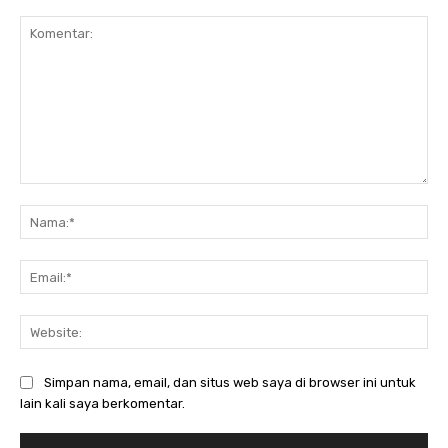
Komentar:
Nam
Ema
Web
Simpan nama, email, dan situs web saya di browser ini untuk
lain kali saya berkomentar.