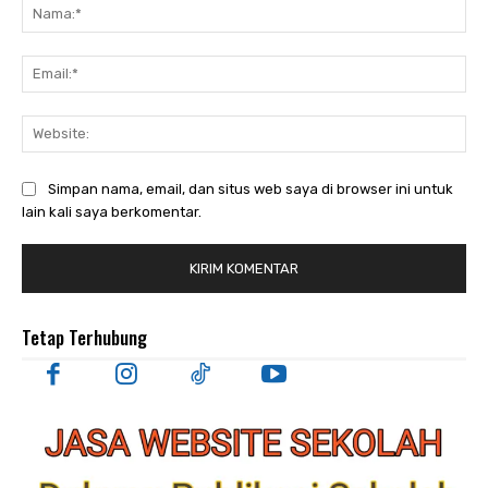
Nam
Ema
Web
Simpan nama, email, dan situs web saya di browser ini untuk
lain kali saya berkomentar.
Tetap Terhubung