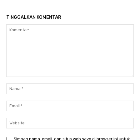
TINGGALKAN KOMENTAR
Komentar:
Nam
Ema
Web
Simpan nama, email, dan situs web saya di browser ini untuk