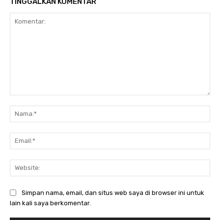
TINGGALKAN KOMENTAR
Komentar:
Nam
Ema
Web
Simpan nama, email, dan situs web saya di browser ini untuk
lain kali saya berkomentar.