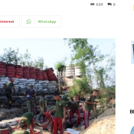
539
0
interest
WhatsApp
B