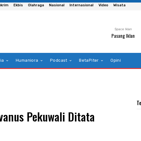
ukrim
Ekbis
Olahraga
Nasional
Internasional
Video
Wisata
Space Iklan
Pasang Iklan
ia
Humaniora
Podcast
BetaPiter
Opini
T
anus Pekuwali Ditata