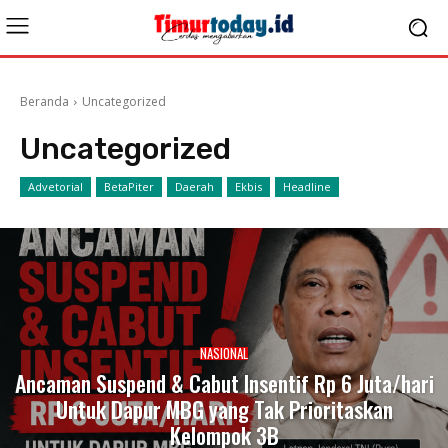
Beranda
Uncategorized
Uncategorized
Advetorial
BetaPiter
Daerah
Ekbis
Headline
NASIONAL
Ancaman Suspend & Cabut Insentif Rp 6 Juta/hari
Untuk Dapur MBG yang Tak Prioritaskan
Kelompok 3B