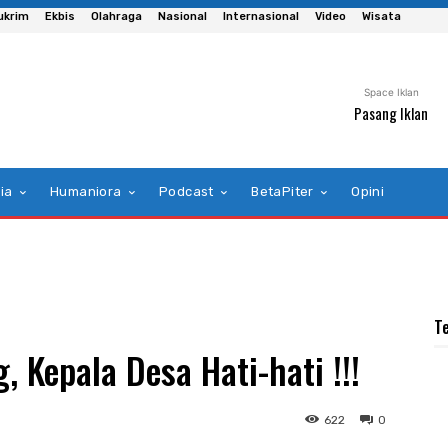
ukrim
Ekbis
Olahraga
Nasional
Internasional
Video
Wisata
Space Iklan
Pasang Iklan
ia
Humaniora
Podcast
BetaPiter
Opini
T
 Kepala Desa Hati-hati !!!
622
0