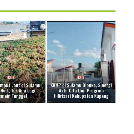
EKBIS
EKBIS
mput Laut di Sulamu
KNMP di Sulamu Dibuka, Sinergi
Naik, Tak Ada Lagi
Asta Cita Dan Program
emain Tunggal
Hilirisasi Kabupaten Kupang