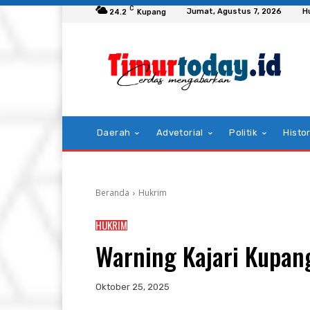
C
Jumat, Agustus 7, 2026
H
24.2
Kupang
Daerah
Advetorial
Politik
Histor
Beranda
Hukrim
HUKRIM
Warning Kajari Kupang,
Oktober 25, 2025