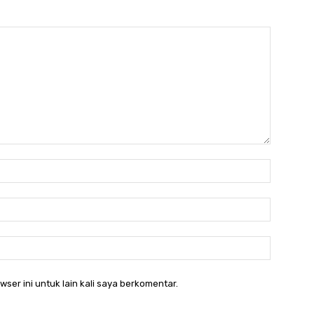
Nama:*
Email:*
Website:
ser ini untuk lain kali saya berkomentar.