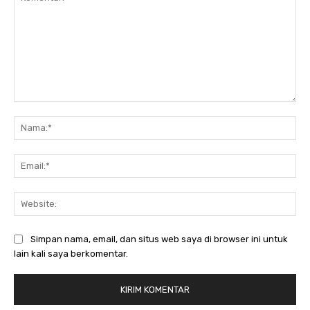
Komentar:
Nam
Ema
Web
Simpan nama, email, dan situs web saya di browser ini untuk
lain kali saya berkomentar.