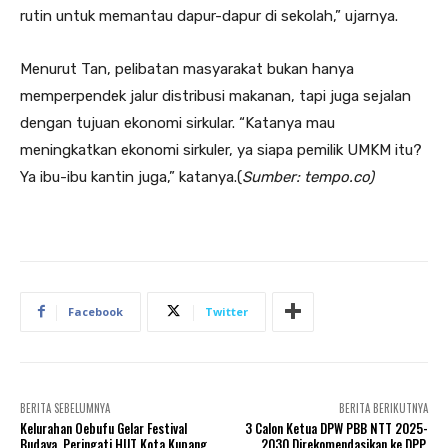
rutin untuk memantau dapur-dapur di sekolah,” ujarnya.
Menurut Tan, pelibatan masyarakat bukan hanya
memperpendek jalur distribusi makanan, tapi juga sejalan
dengan tujuan ekonomi sirkular. “Katanya mau
meningkatkan ekonomi sirkuler, ya siapa pemilik UMKM itu?
Ya ibu-ibu kantin juga,” katanya.(
Sumber: tempo.co)
Facebook
Twitter
BERITA SEBELUMNYA
BERITA BERIKUTNYA
Kelurahan Oebufu Gelar Festival
3 Calon Ketua DPW PBB NTT 2025-
Budaya, Peringati HUT Kota Kupang
2030 Direkomendasikan ke DPP,