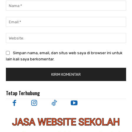
Nam
Ema
Web
Simpan nama, email, dan situs web saya di browser ini untuk
lain kali saya berkomentar.
Tetap Terhubung