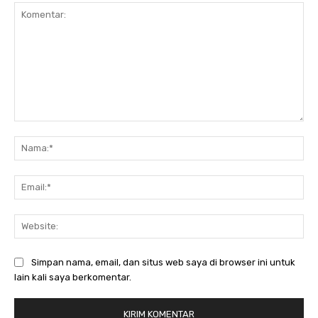
Komentar:
Nam
Ema
Web
Simpan nama, email, dan situs web saya di browser ini untuk
lain kali saya berkomentar.