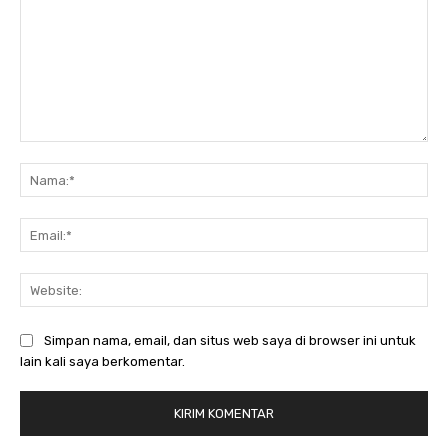
Komentar:
Nam
Ema
Web
Simpan nama, email, dan situs web saya di browser ini untuk
lain kali saya berkomentar.