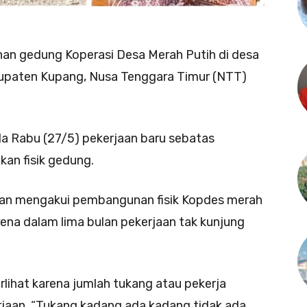
n gedung Koperasi Desa Merah Putih di desa
upaten Kupang, Nusa Tenggara Timur (NTT)
ada Rabu (27/5) pekerjaan baru sebatas
an fisik gedung.
aran mengakui pembangunan fisik Kopdes merah
rena dalam lima bulan pekerjaan tak kunjung
lihat karena jumlah tukang atau pekerja
rjaan. “Tukang kadang ada kadang tidak ada,