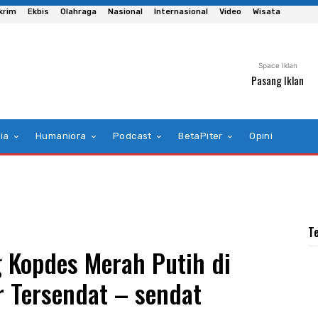
krim
Ekbis
Olahraga
Nasional
Internasional
Video
Wisata
Space Iklan
Pasang Iklan
ia
Humaniora
Podcast
BetaPiter
Opini
T
Kopdes Merah Putih di
r Tersendat – sendat