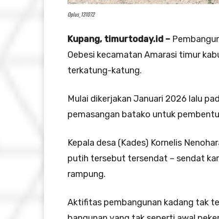
Oplus_131072
Kupang, timurtoday.id –
Pembanguna
Oebesi kecamatan Amarasi timur kab
terkatung-katung.
Mulai dikerjakan Januari 2026 lalu p
pemasangan batako untuk pembentuk
Kepala desa (Kades) Kornelis Nenoh
putih tersebut tersendat – sendat ka
rampung.
Aktifitas pembangunan kadang tak ter
bangunan yang tak seperti awal peke