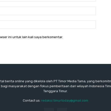
Email:*
Website:
ser ini untuk lain kali saya berkomentar.
rtal berita online yang dikelola oleh PT Timor Media Tama, yang berkomi
 bagi masyarakat dengan fokus pemberitaan dari wilayah Indonesia Tim
Tenggara Timur.
Contact us:
redaksi.timurtoday@gmail.com