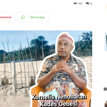
191
0
interest
WhatsApp
B