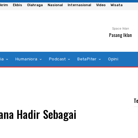
krim
Ekbis
Olahraga
Nasional
Internasional
Video
Wisata
Space Iklan
Pasang Iklan
ia
Humaniora
Podcast
BetaPiter
Opini
T
ana Hadir Sebagai