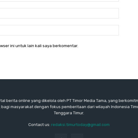
Email:*
Website:
ser ini untuk lain kali saya berkomentar.
rtal berita online yang dikelola oleh PT Timor Media Tama, yang berkomi
 bagi masyarakat dengan fokus pemberitaan dari wilayah Indonesia Tim
Tenggara Timur.
Contact us:
redaksi.timurtoday@gmail.com