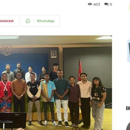
603
0
interest
WhatsApp
B