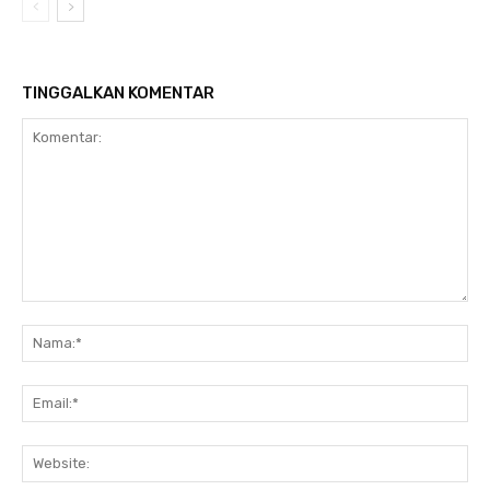
TINGGALKAN KOMENTAR
Komentar:
Nam
Ema
Web