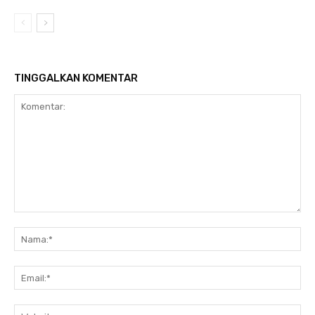
TINGGALKAN KOMENTAR
Komentar:
Nam
Ema
Web