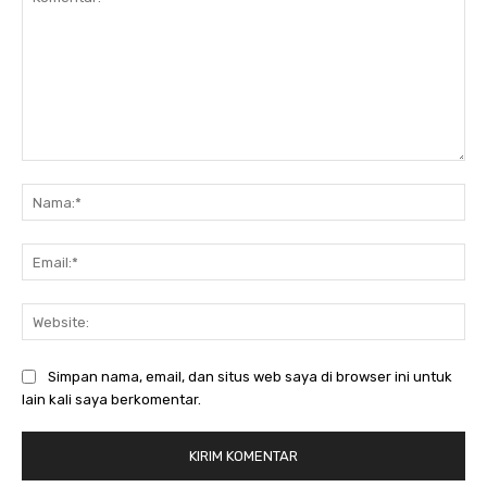
Komentar:
Nam
Ema
Web
Simpan nama, email, dan situs web saya di browser ini untuk
lain kali saya berkomentar.