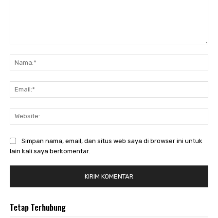
Komentar:
Nam
Ema
Web
Simpan nama, email, dan situs web saya di browser ini untuk
lain kali saya berkomentar.
Tetap Terhubung