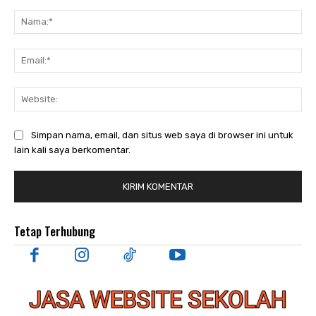
Komentar:
Nam
Ema
Web
Simpan nama, email, dan situs web saya di browser ini untuk
lain kali saya berkomentar.
Tetap Terhubung