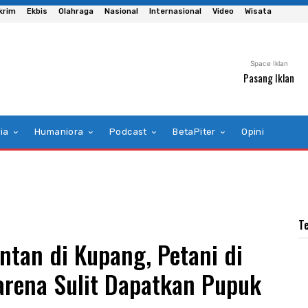
krim
Ekbis
Olahraga
Nasional
Internasional
Video
Wisata
Space Iklan
Pasang Iklan
ia
Humaniora
Podcast
BetaPiter
Opini
T
tan di Kupang, Petani di
arena Sulit Dapatkan Pupuk