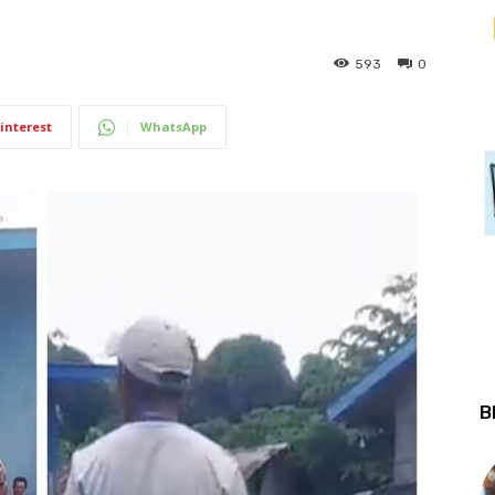
593
0
interest
WhatsApp
B