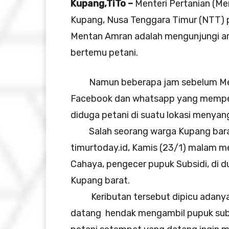
Kupang,TiTo –
Menteri Pertanian (Me
Kupang, Nusa Tenggara Timur (NTT) p
Mentan Amran adalah mengunjungi a
bertemu petani.
Namun beberapa jam sebelum Mentan
Facebook dan whatsapp yang memper
diduga petani di suatu lokasi menyan
Salah seorang warga Kupang barat 
timurtoday.id, Kamis (23/1) malam me
Cahaya, pengecer pupuk Subsidi, di
Kupang barat.
Keributan tersebut dipicu adanya ke
datang hendak mengambil pupuk sub