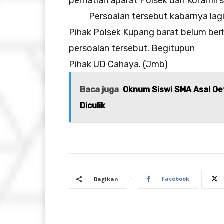
perhatian aparat Polsek dan Koramil s
Persoalan tersebut kabarnya lagi d
Pihak Polsek Kupang barat belum berh
persoalan tersebut. Begitupun
Pihak UD Cahaya. (Jmb)
Baca juga
Oknum Siswi SMA Asal Oef
Diculik
Facebook
Bagikan