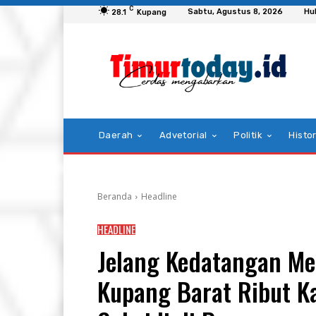
C
Sabtu, Agustus 8, 2026
Hu
28.1
Kupang
Daerah
Advetorial
Politik
Histor
Beranda
Headline
HEADLINE
Jelang Kedatangan Men
Kupang Barat Ribut K