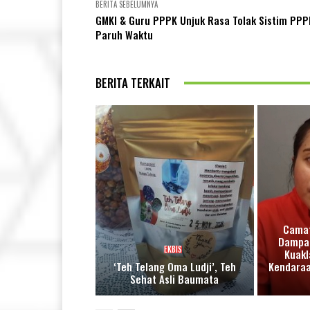
BERITA SEBELUMNYA
GMKI & Guru PPPK Unjuk Rasa Tolak Sistim PPP
Paruh Waktu
BERITA TERKAIT
Camat
Dampak
EKBIS
Kuakl
‘Teh Telang Oma Ludji’, Teh
Kendara
Sehat Asli Baumata