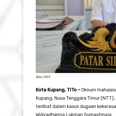
Oplus_131072
Kota Kupang, TiTo –
Oknum mahasiswi
Kupang, Nusa Tenggara Timur (NTT), be
terlibat dalam kasus dugaan kekeras
Widyadharma Lukman Sumaatmaja.