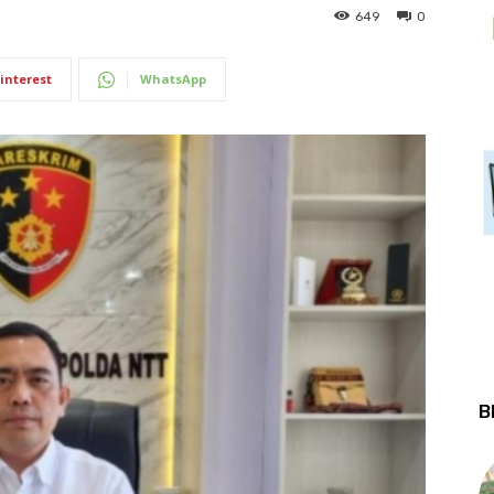
649
0
interest
WhatsApp
B