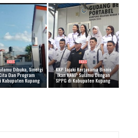
EKBIS
EKBIS
ulamu Dibuka, Sinergi
KKP Jajaki Kerjasama Bisnis
Cita Dan Program
Ikan KNMP Sulamu Dengan
asi Kabupaten Kupang
SPPG di Kabupaten Kupang