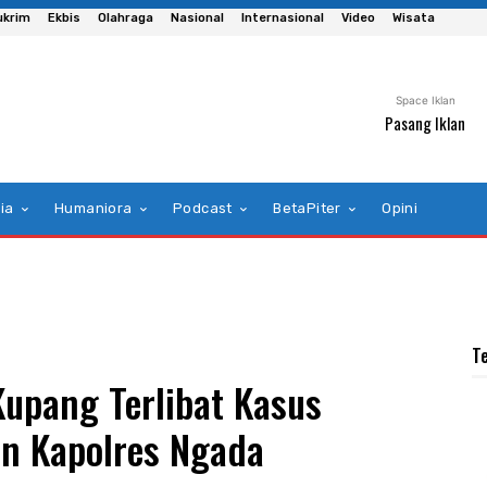
ukrim
Ekbis
Olahraga
Nasional
Internasional
Video
Wisata
Space Iklan
Pasang Iklan
ia
Humaniora
Podcast
BetaPiter
Opini
T
upang Terlibat Kasus
an Kapolres Ngada