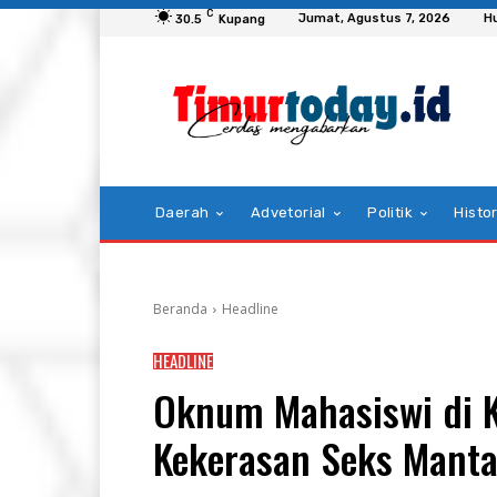
C
Jumat, Agustus 7, 2026
H
30.5
Kupang
Daerah
Advetorial
Politik
Histor
Beranda
Headline
HEADLINE
Oknum Mahasiswi di K
Kekerasan Seks Mant