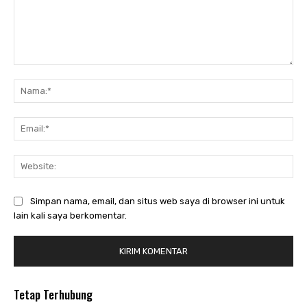
Komentar:
Nam
Ema
Web
Simpan nama, email, dan situs web saya di browser ini untuk
lain kali saya berkomentar.
Tetap Terhubung