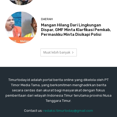
DAERAH
Mangan Hilang Dari Lingkungan
Dispar, GMF Minta Klarfikasi Pemkab,
Permaskku Minta Disikapi Polisi
Muat lebih banyak
Timurtoday.id adalah portal berita online yang dikelola oleh PT
Timor Media Tama, yang berkomitmen menghadirkan berita
secara cerdas dan akurat bagi masyarakat dengan fokus
pemberitaan dari wilayah Indonesia Timur terutama provinsi Nusa
Tenggara Timur.
Contact us:
redaksi.timurtoday@gmail.com