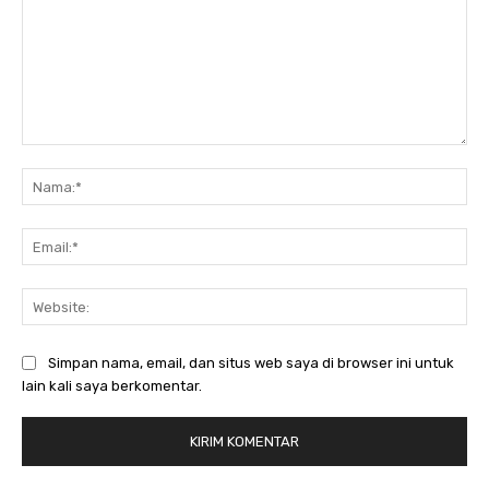
Komentar:
Nam
Ema
Web
Simpan nama, email, dan situs web saya di browser ini untuk
lain kali saya berkomentar.