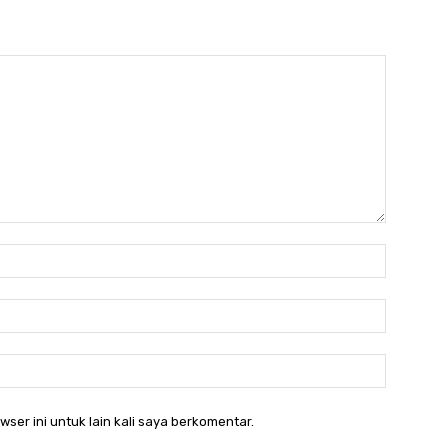
Nama:*
Email:*
Website:
ser ini untuk lain kali saya berkomentar.