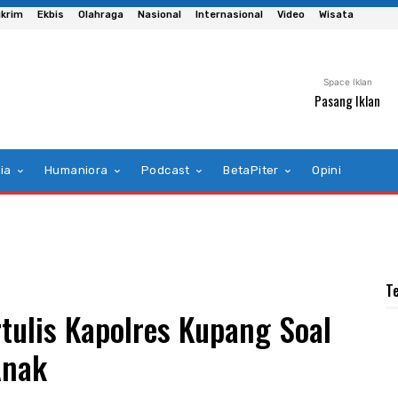
krim
Ekbis
Olahraga
Nasional
Internasional
Video
Wisata
Space Iklan
Pasang Iklan
ia
Humaniora
Podcast
BetaPiter
Opini
T
rtulis Kapolres Kupang Soal
Anak