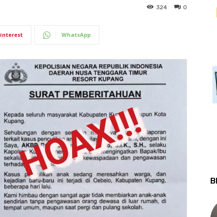
324
0
interest
WhatsApp
B