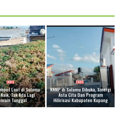
EKBIS
EKBIS
mput Laut di Sulamu
KNMP di Sulamu Dibuka, Sinergi
Naik, Tak Ada Lagi
Asta Cita Dan Program
emain Tunggal
Hilirisasi Kabupaten Kupang