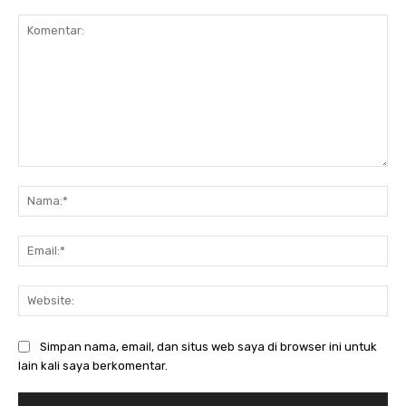
Komentar:
Nam
Ema
Web
Simpan nama, email, dan situs web saya di browser ini untuk
lain kali saya berkomentar.