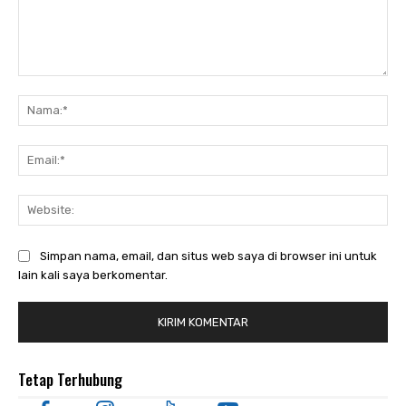
Komentar:
Nam
Ema
Web
Simpan nama, email, dan situs web saya di browser ini untuk
lain kali saya berkomentar.
Tetap Terhubung